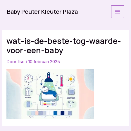
Ga
naar
Baby Peuter Kleuter Plaza
MAI
de
inhoud
MEN
wat-is-de-beste-tog-waarde-
voor-een-baby
Door
Ilse
/
10 februari 2025