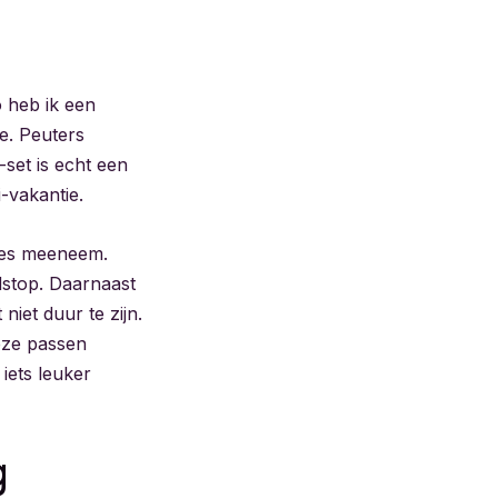
o heb ik een
e. Peuters
set is echt een
-vakantie.
kjes meeneem.
odstop. Daarnaast
niet duur te zijn.
eze passen
iets leuker
g