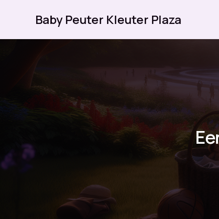
Ga
Baby Peuter Kleuter Plaza
naar
de
inhoud
Ee