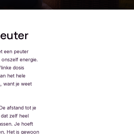
euter
t een peuter
 onszelf energie.
linke dosis
aan het hele
, want je weet
e afstand tot je
dat zelf heel
assen. Je hoeft
en. Het is gewoon