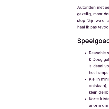
Autoritten met ee
gezellig, maar d
stop “Zijn we er 
haal ik pas tevoo
Speelgoed 
Reusable s
& Doug gek
is ideaal v
heel simpel
Klei in min
ontstaan),
klein dien
Korte luis
enorm om d