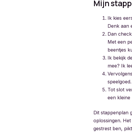
Mijn stap
Ik kies ee
Denk aan e
Dan check i
Met een pe
beentjes k
Ik bekijk 
mee? Ik le
Vervolgens 
speelgoed.
Tot slot ve
een kleine 
Dit stappenplan g
oplossingen. Het 
gestrest ben, pik