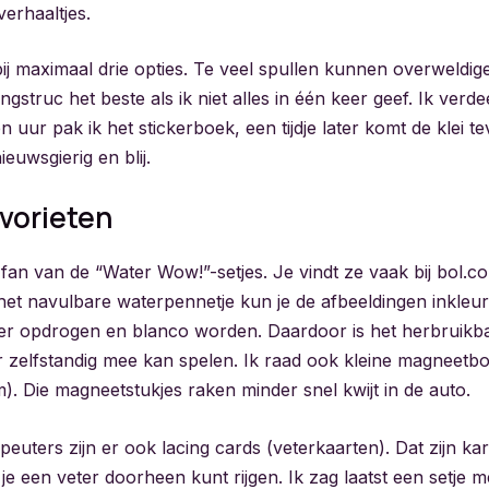
erhaaltjes.
bij maximaal drie opties. Te veel spullen kunnen overweldig
gstruc het beste als ik niet alles in één keer geef. Ik verdee
n uur pak ik het stickerboek, een tijdje later komt de klei t
ieuwsgierig en blij.
vorieten
 fan van de “Water Wow!”-setjes. Je vindt ze vaak bij bol.c
 het navulbare waterpennetje kun je de afbeeldingen inkleur
r opdrogen en blanco worden. Daardoor is het herbruikba
r zelfstandig mee kan spelen. Ik raad ook kleine magneetbo
m). Die magneetstukjes raken minder snel kwijt in de auto.
peuters zijn er ook lacing cards (veterkaarten). Dat zijn ka
je een veter doorheen kunt rijgen. Ik zag laatst een setje me