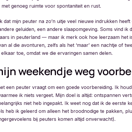
 met genoeg ruimte voor spontaniteit en rust.
k dat mijn peuter na zo’n uitje veel nieuwe indrukken heef
ndere geluiden, een andere slaapomgeving. Soms vind ik
haars in peuterland — maar ik merk ook hoe leerzaam het is
van al die avonturen, zelfs als het ‘maar’ een nachtje of tw
r elkaar toe, omdat we die ervaringen samen delen.
mijn weekendje weg voorbe
t een peuter vraagt om een goede voorbereiding. Ik houd l
 waarmee ik niets vergeet. Mijn doel is altijd: ontspannen ve
 belangrijks niet heb ingepakt. Ik weet nog dat ik de eerste k
s heb ik geleerd om alleen het broodnodige te pakken, plu
gergevoelens bij peuters komen altijd onverwacht).