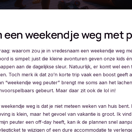
 een weekendje weg met p
 vraag: waarom zou je in vredesnaam een weekendje weg me
rd is simpel: juist die kleine avonturen geven onze kids én
appen aan de dagelijkse sleur. Natuurlijk, er komt wel een f
ijken. Toch merk ik dat zo’n korte trip vaak een boost geeft 
van “weekendje weg peuter” brengt me soms aan het lachen
 onvoorspelbaars gebeurt. Maar daar zit ook de lol in!
 weekendje weg is dat je niet meteen weken van huis bent. D
ng is klein, maar het gevoel van vakantie is groot. Ik vind 
mijn peuter een off-day heeft, kan ik de plannen snel aanp
vliegticket te wijzigen of een dure accommodatie te verleng