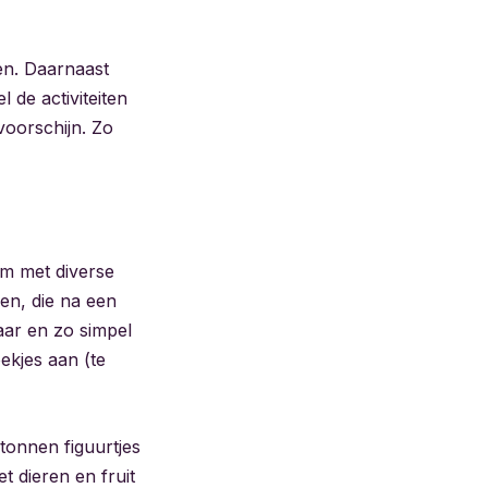
en. Daarnaast
l de activiteiten
evoorschijn. Zo
om met diverse
en, die na een
ar en zo simpel
ekjes aan (te
rtonnen figuurtjes
t dieren en fruit