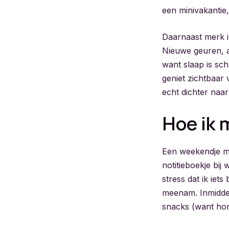
een minivakantie,
Daarnaast merk i
Nieuwe geuren, a
want slaap is sc
geniet zichtbaar 
echt dichter naa
Hoe ik 
Een weekendje me
notitieboekje bij
stress dat ik iets
meenam. Inmiddel
snacks (want hon