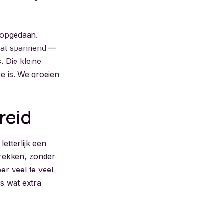
t opgedaan.
 dat spannend —
. Die kleine
ee is. We groeien
reid
etterlijk een
rtrekken, zonder
eer veel te veel
s wat extra