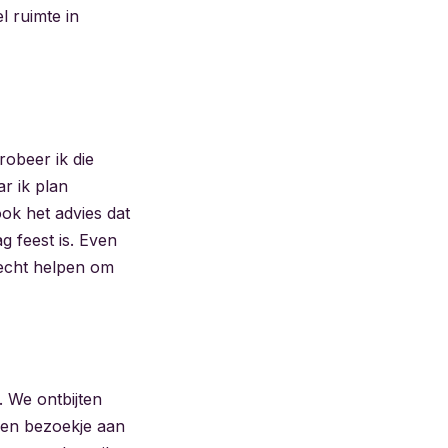
l ruimte in
robeer ik die
ar ik plan
ook het advies dat
g feest is. Even
 echt helpen om
. We ontbijten
een bezoekje aan