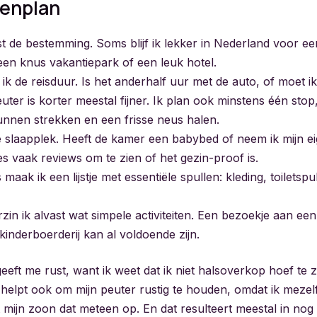
penplan
rst de bestemming. Soms blijf ik lekker in Nederland voor e
en knus vakantiepark of een leuk hotel.
k de reisduur. Is het anderhalf uur met de auto, of moet ik
uter is korter meestal fijner. Ik plan ook minstens één sto
unnen strekken en een frisse neus halen.
de slaapplek. Heeft de kamer een babybed of neem ik mijn e
es vaak reviews om te zien of het gezin-proof is.
maak ik een lijstje met essentiële spullen: kleding, toiletsp
rzin ik alvast wat simpele activiteiten. Een bezoekje aan ee
kinderboerderij kan al voldoende zijn.
eeft me rust, want ik weet dat ik niet halsoverkop hoef te
helpt ook om mijn peuter rustig te houden, omdat ik mezelf
t mijn zoon dat meteen op. En dat resulteert meestal in no