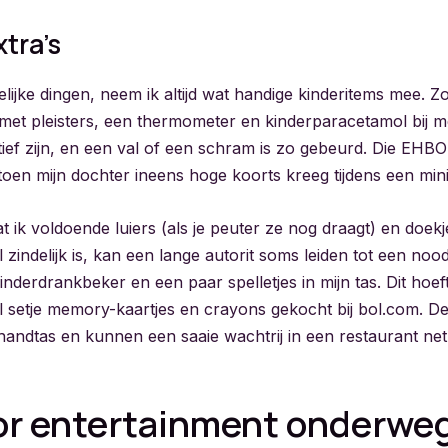
tra’s
lijke dingen, neem ik altijd wat handige kinderitems mee. Z
met pleisters, een thermometer en kinderparacetamol bij m
ief zijn, en een val of een schram is zo gebeurd. Die EHBO-
oen mijn dochter ineens hoge koorts kreeg tijdens een mini
at ik voldoende luiers (als je peuter ze nog draagt) en doe
 al zindelijk is, kan een lange autorit soms leiden tot een no
kinderdrankbeker en een paar spelletjes in mijn tas. Dit hoeft 
l setje memory-kaartjes en crayons gekocht bij bol.com. D
 handtas en kunnen een saaie wachtrij in een restaurant net 
or entertainment onderwe