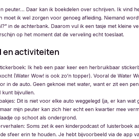
n peuter… Daar kan ik boekdelen over schrijven. Ik vind het
an moet ik wel zorgen voor genoeg afleiding. Niemand wordt
al?” in de achterbank. Daarom vul ik een tasje met kleine ve
rschijn op het moment dat de verveling echt toeslaat.
en activiteiten
tickerboek: Ik heb een paar keer een herbruikbaar sticker
ocht (Water Wow! is ook zo’n topper). Vooral de Water Wo
oor in de auto. Geen geknoei met water, want er zit een penne
 kunt bijvullen.
ibakjes: Dit is niet voor elke auto weggelegd (ja, er kan wat
 maar mijn peuter kan zich hier echt een kwartier mee verm
blaadje op schoot als ondergrond.
terverhalen: Soms zet ik een kinderpodcast of luisterboek aa
e sfeer erin te houden. Je hebt bijvoorbeeld via de app va