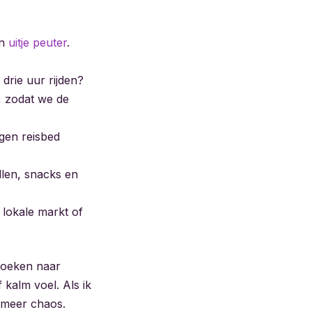
en
uitje peuter
.
 drie uur rijden?
p, zodat we de
igen reisbed
ullen, snacks en
n lokale markt of
 zoeken naar
 kalm voel. Als ik
g meer chaos.