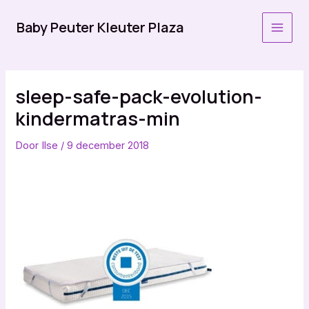
Ga
naar
Baby Peuter Kleuter Plaza
MAI
de
inhoud
MEN
sleep-safe-pack-evolution-
kindermatras-min
Door
Ilse
/
9 december 2018