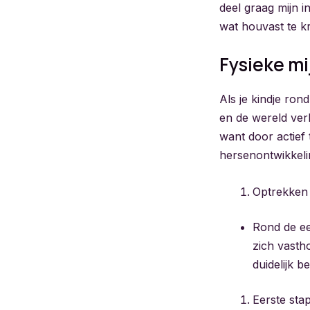
deel graag mijn i
wat houvast te kr
Fysieke mi
Als je kindje ro
en de wereld verk
want door actief
hersenontwikkeli
Optrekken
Rond de ee
zich vastho
duidelijk b
Eerste stap