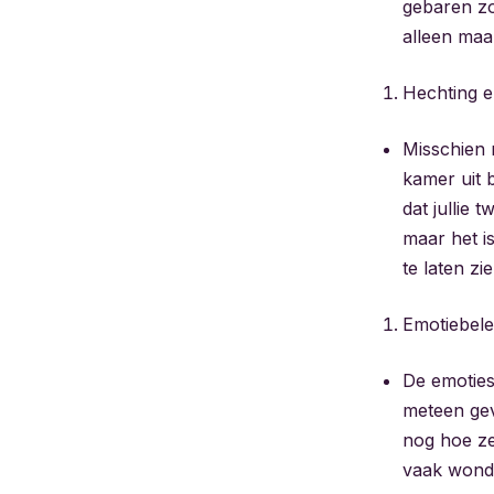
gebaren zo
alleen maar
Hechting e
Misschien m
kamer uit b
dat jullie 
maar het i
te laten zie
Emotiebele
De emoties
meteen gevo
nog hoe ze
vaak wonde