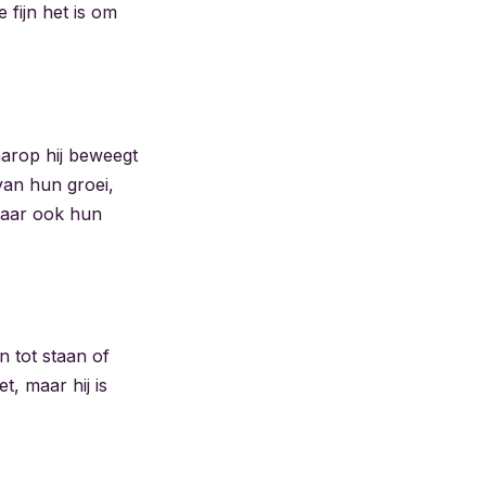
 fijn het is om
aarop hij beweegt
van hun groei,
 maar ook hun
n tot staan of
t, maar hij is