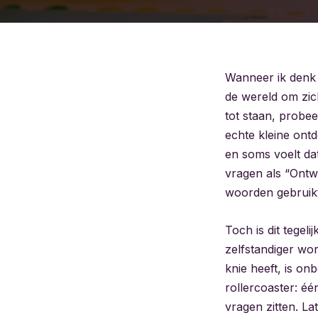
Wanneer ik denk 
de wereld om zic
tot staan, probee
echte kleine ontde
en soms voelt dat
vragen als “Ontwi
woorden gebruikt?
Toch is dit tegeli
zelfstandiger wor
knie heeft, is on
rollercoaster: één
vragen zitten. La