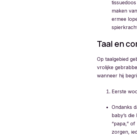
tissuedoos
maken van 
ermee lope
spierkracht
Taal en c
Op taalgebied geb
vrolijke gebrabb
wanneer hij begri
Eerste woo
Ondanks da
baby’s die
“papa,” of
zorgen, ied