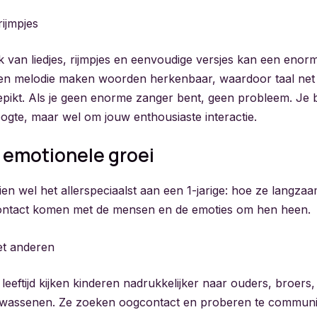
rijmpjes
k van liedjes, rijmpjes en eenvoudige versjes kan een enorm
en melodie maken woorden herkenbaar, waardoor taal net 
pikt. Als je geen enorme zanger bent, geen probleem. Je b
gte, maar wel om jouw enthousiaste interactie.
 emotionele groei
hien wel het allerspeciaalst aan een 1-jarige: hoe ze langz
contact komen met de mensen en de emoties om hen heen.
et anderen
leeftijd kijken kinderen nadrukkelijker naar ouders, broers
lwassenen. Ze zoeken oogcontact en proberen te commun