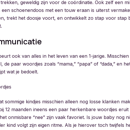
 trekken, geweldig zijn voor de coördinatie. Ook zelf een m
een schoenendoos met een touw eraan is uiterst vermakeli
n, trekt het doosje voort, en ontwikkelt zo stap voor stap 
.
ommunicatie
eurt ook van alles in het leven van een 1-jarige. Misschien
el, de paar woordjes zoals “mama,” “papa” of “dada,” en h
jpt wat je bedoelt.
rdjes
t sommige kindjes misschien alleen nog losse klanken make
 bij 12 maanden ineens een paar herkenbare woordjes eruit
 het onmisbare “nee” zijn vaak favoriet. Is jouw baby nog 
er kind volgt zijn eigen ritme. Als je hierover toch twijfels h