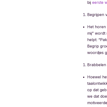
bij
eerste 
Begrijpen 
Het horen v
mij” wordt 
helpt: “Pak
Begrip groe
woordjes g
Brabbelen 
Hoewel het 
taalontwikk
op dat geb
we dat doen
motiveerde