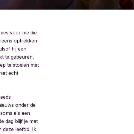
umes voor me die
 ineens optrekken
lsof hij een
jkt te gebeuren,
iep te stoeien met
niet echt
teeds
 nieuws onder de
t soms als een
e dag blijf je met
deze leeftijd. Ik