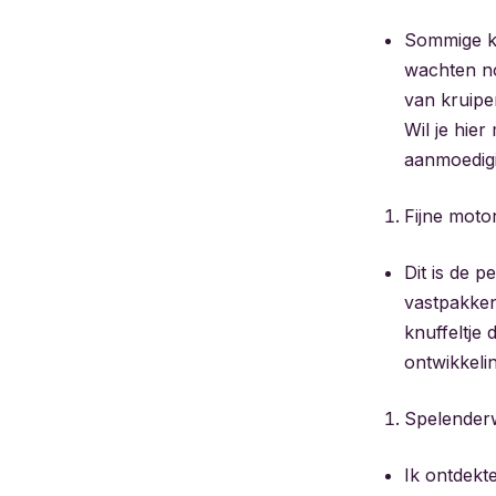
Sommige ki
wachten no
van kruipen
Wil je hie
aanmoedig
Fijne moto
Dit is de 
vastpakken
knuffeltje 
ontwikkeli
Spelenderw
Ik ontdekte