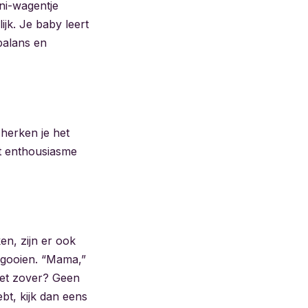
ini-wagentje
jk. Je baby leert
balans en
 herken je het
et enthousiasme
n, zijn er ook
 gooien. “Mama,”
niet zover? Geen
ebt, kijk dan eens