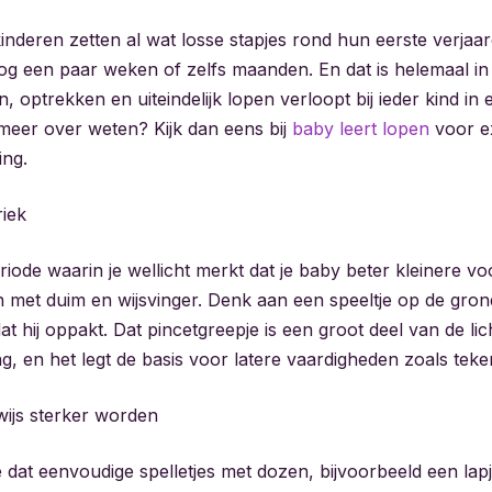
nderen zetten al wat losse stapjes rond hun eerste verjaa
g een paar weken of zelfs maanden. En dat is helemaal in
, optrekken en uiteindelijk lopen verloopt bij ieder kind in
r meer over weten? Kijk dan eens bij
baby leert lopen
voor ex
ing.
riek
periode waarin je wellicht merkt dat je baby beter kleinere 
 met duim en wijsvinger. Denk aan een speeltje op de gron
dat hij oppakt. Dat pincetgreepje is een groot deel van de li
ng, en het legt de basis voor latere vaardigheden zoals teke
ijs sterker worden
 dat eenvoudige spelletjes met dozen, bijvoorbeeld een lapj