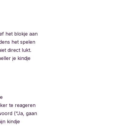
ef het blokje aan
jdens het spelen
et direct lukt.
ller je kindje
de
kker te reageren
woord (“Ja, gaan
jn kindje