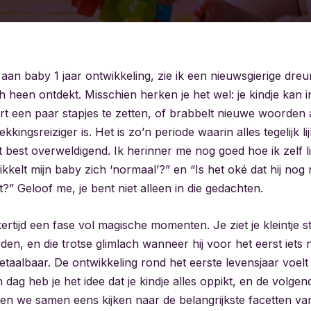
aan baby 1 jaar ontwikkeling, zie ik een nieuwsgierige dre
h heen ontdekt. Misschien herken je het wel: je kindje kan
rt een paar stapjes te zetten, of brabbelt nieuwe woorden a
kkingsreiziger is. Het is zo’n periode waarin alles tegelijk li
 best overweldigend. Ik herinner me nog goed hoe ik zelf l
kkelt mijn baby zich ‘normaal’?” en “Is het oké dat hij nog 
” Geloof me, je bent niet alleen in die gedachten.
jkertijd een fase vol magische momenten. Je ziet je kleintje s
den, en die trotse glimlach wanneer hij voor het eerst iets
betaalbaar. De ontwikkeling rond het eerste levensjaar voel
 dag heb je het idee dat je kindje alles oppikt, en de volgend
ten we samen eens kijken naar de belangrijkste facetten van 