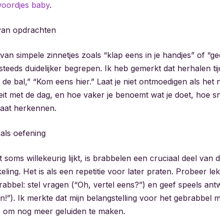
woordjes baby
.
van opdrachten
an simpele zinnetjes zoals “klap eens in je handjes” of “ge
steeds duidelijker begrepen. Ik heb gemerkt dat herhalen ti
 de bal,” “Kom eens hier.” Laat je niet ontmoedigen als het ni
it met de dag, en hoe vaker je benoemt wat je doet, hoe sne
aat herkennen.
als oefening
soms willekeurig lijkt, is brabbelen een cruciaal deel van 
eling. Het is als een repetitie voor later praten. Probeer le
rabbel: stel vragen (“Oh, vertel eens?”) en geef speels ant
!”). Ik merkte dat mijn belangstelling voor het gebrabbel mi
 om nog meer geluiden te maken.