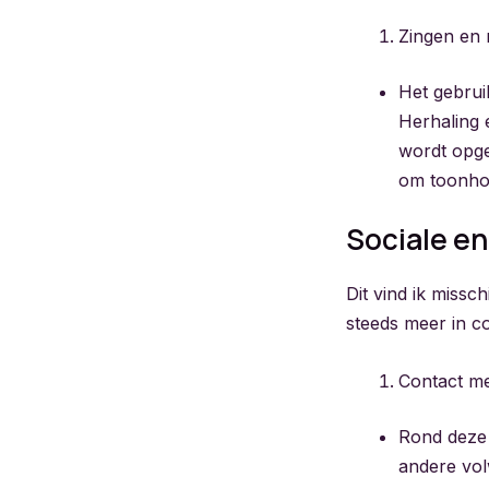
Zingen en 
Het gebrui
Herhaling 
wordt opge
om toonhoo
Sociale en
Dit vind ik missc
steeds meer in 
Contact m
Rond deze 
andere vo