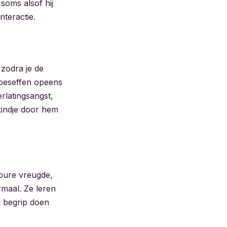
soms alsof hij
nteractie.
 zodra je de
e beseffen opeens
erlatingsangst,
 kindje door hem
pure vreugde,
rmaal. Ze leren
n begrip doen