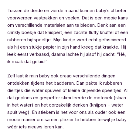
Tussen de derde en vierde maand kunnen baby’s al beter
voorwerpen vastpakken en voelen. Dat is een mooie kans
om verschillende materialen aan te bieden. Denk aan een
crinkly boekje dat knispert, een zachte fluffy knuffel of een
rubberen bijtspeeltje. Mijn kindje werd echt gefascineerd
als hij een stukje papier in zijn hand kreeg dat kraakte. Hij
leek eerst verbaasd, daarna lachte hij alsof hij dacht: “Hé,
ik maak dat geluid!”
Zelf laat ik mijn baby ook graag verschillende dingen
ontdekken tijdens het badderen. Dan pakte ik rubberen
diertjes die water spuwen of kleine drijvende speeltjes. Al
dat geplons en gespetter stimuleerde de motoriek (slaan
in het water) en het oorzakelijk denken (knijpen = water
spuit weg). En stiekem is het voor ons als ouder ook een
mooie manier om samen plezier te hebben terwijl je baby
wéér iets nieuws leren kan.