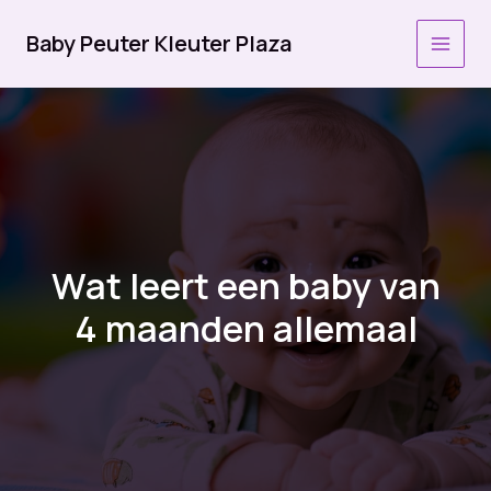
Ga
naar
Baby Peuter Kleuter Plaza
MAI
de
inhoud
MEN
Wat leert een baby van
4 maanden allemaal