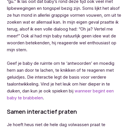
“gu.” Ik las ooit dat baby’s rond deze tijd ook veel met
lipbewegingen en tongspel bezig zijn. Soms lijkt het alsof
ze hun mond in allerlei grappige vormen vouwen, om uit te
zoeken wat er allemaal kan. In mijn eigen geval praatte ik
terug, alsof ik een volle dialoog had: “Oh ja? Vertel me
meer!” Ook al had mijn baby natuurlijk geen idee wat de
woorden betekenden, hij reageerde wel enthousiast op
mijn stem.
Geef je baby de ruimte om te ‘antwoorden’ en moedig
hem aan door te lachen, te knikken of te reageren met
geluidjes. Die interactie legt de basis voor verdere
taalontwikkeling. Vind je het leuk om hier dieper in te
duiken, dan kun je ook spieken bij
wanneer begint een
baby te brabbelen
.
Samen interactief praten
Je hoeft heus niet de hele dag volwassen praat te