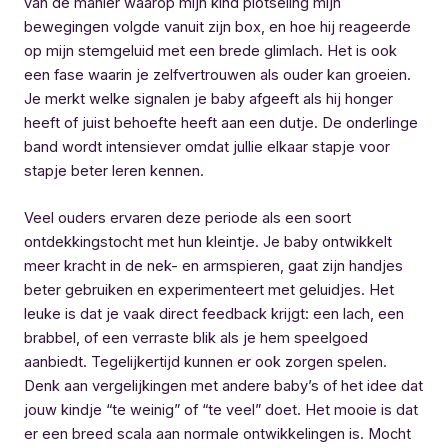
van de manier waarop mijn kind plotseling mijn
bewegingen volgde vanuit zijn box, en hoe hij reageerde
op mijn stemgeluid met een brede glimlach. Het is ook
een fase waarin je zelfvertrouwen als ouder kan groeien.
Je merkt welke signalen je baby afgeeft als hij honger
heeft of juist behoefte heeft aan een dutje. De onderlinge
band wordt intensiever omdat jullie elkaar stapje voor
stapje beter leren kennen.
Veel ouders ervaren deze periode als een soort
ontdekkingstocht met hun kleintje. Je baby ontwikkelt
meer kracht in de nek- en armspieren, gaat zijn handjes
beter gebruiken en experimenteert met geluidjes. Het
leuke is dat je vaak direct feedback krijgt: een lach, een
brabbel, of een verraste blik als je hem speelgoed
aanbiedt. Tegelijkertijd kunnen er ook zorgen spelen.
Denk aan vergelijkingen met andere baby’s of het idee dat
jouw kindje “te weinig” of “te veel” doet. Het mooie is dat
er een breed scala aan normale ontwikkelingen is. Mocht