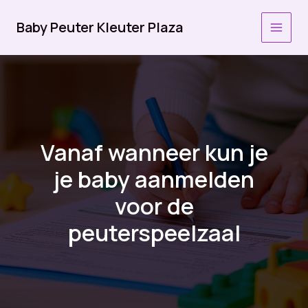
Ga
naar
Baby Peuter Kleuter Plaza
MAI
de
inhoud
MEN
Vanaf wanneer kun je
je baby aanmelden
voor de
peuterspeelzaal