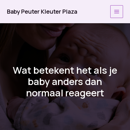
Ga
naar
Baby Peuter Kleuter Plaza
MAI
de
inhoud
MEN
Wat betekent het als je
baby anders dan
normaal reageert