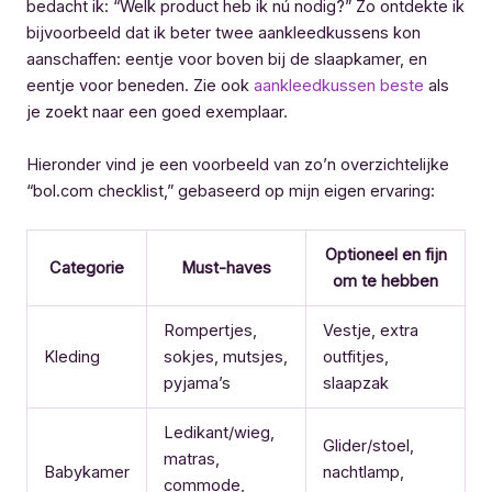
bedacht ik: “Welk product heb ik nú nodig?” Zo ontdekte ik
bijvoorbeeld dat ik beter twee aankleedkussens kon
aanschaffen: eentje voor boven bij de slaapkamer, en
eentje voor beneden. Zie ook
aankleedkussen beste
als
je zoekt naar een goed exemplaar.
Hieronder vind je een voorbeeld van zo’n overzichtelijke
“bol.com checklist,” gebaseerd op mijn eigen ervaring:
Optioneel en fijn
Categorie
Must-haves
om te hebben
Rompertjes,
Vestje, extra
Kleding
sokjes, mutsjes,
outfitjes,
pyjama’s
slaapzak
Ledikant/wieg,
Glider/stoel,
matras,
Babykamer
nachtlamp,
commode,