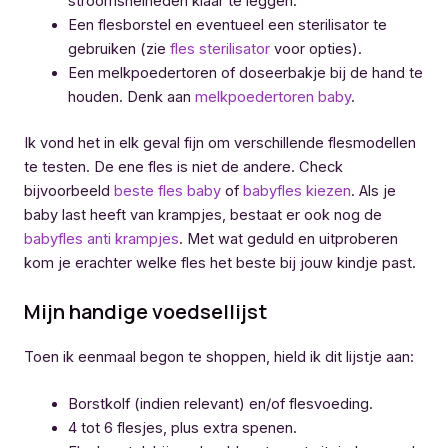
stroomsnelheden klaar te leggen.
Een flesborstel en eventueel een sterilisator te
gebruiken (zie
fles sterilisator
voor opties).
Een melkpoedertoren of doseerbakje bij de hand te
houden. Denk aan
melkpoedertoren baby
.
Ik vond het in elk geval fijn om verschillende flesmodellen
te testen. De ene fles is niet de andere. Check
bijvoorbeeld
beste fles baby
of
babyfles kiezen
. Als je
baby last heeft van krampjes, bestaat er ook nog de
babyfles anti krampjes
. Met wat geduld en uitproberen
kom je erachter welke fles het beste bij jouw kindje past.
Mijn handige voedsellijst
Toen ik eenmaal begon te shoppen, hield ik dit lijstje aan:
Borstkolf (indien relevant) en/of flesvoeding.
4 tot 6 flesjes, plus extra spenen.