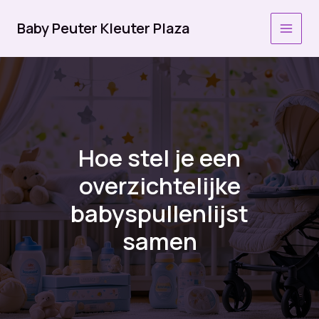
Ga
naar
Baby Peuter Kleuter Plaza
MAI
de
inhoud
MEN
Hoe stel je een
overzichtelijke
babyspullenlijst
samen