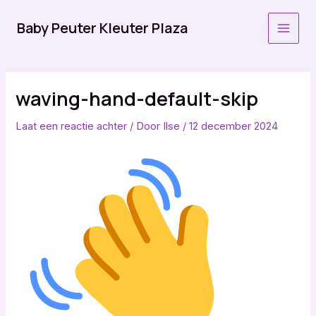
Ga
naar
Baby Peuter Kleuter Plaza
MAI
de
inhoud
MEN
waving-hand-default-skip
Laat een reactie achter
/ Door
Ilse
/
12 december 2024