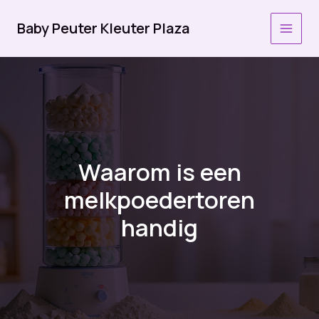
Ga
naar
Baby Peuter Kleuter Plaza
MAI
de
inhoud
MEN
Waarom is een
melkpoedertoren
handig