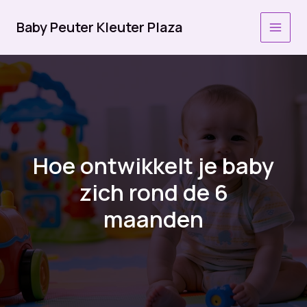
Ga
naar
Baby Peuter Kleuter Plaza
MAI
de
inhoud
MEN
Hoe ontwikkelt je baby
zich rond de 6
maanden