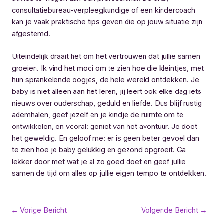
consultatiebureau-verpleegkundige of een kindercoach
kan je vaak praktische tips geven die op jouw situatie zijn
afgestemd.
Uiteindelijk draait het om het vertrouwen dat jullie samen
groeien. Ik vind het mooi om te zien hoe die kleintjes, met
hun sprankelende oogjes, de hele wereld ontdekken. Je
baby is niet alleen aan het leren; jij leert ook elke dag iets
nieuws over ouderschap, geduld en liefde. Dus blijf rustig
ademhalen, geef jezelf en je kindje de ruimte om te
ontwikkelen, en vooral: geniet van het avontuur. Je doet
het geweldig. En geloof me: er is geen beter gevoel dan
te zien hoe je baby gelukkig en gezond opgroeit. Ga
lekker door met wat je al zo goed doet en geef jullie
samen de tijd om alles op jullie eigen tempo te ontdekken.
Bericht
←
Vorige Bericht
Volgende Bericht
→