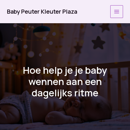
Ga
naar
Baby Peuter Kleuter Plaza
MAI
de
inhoud
MEN
Hoe help je je baby
wennen aan een
dagelijks ritme