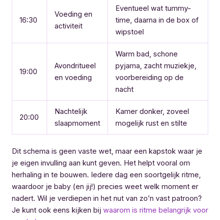
Eventueel wat tummy-
Voeding en
16:30
time, daarna in de box of
activiteit
wipstoel
Warm bad, schone
Avondritueel
pyjama, zacht muziekje,
19:00
en voeding
voorbereiding op de
nacht
Nachtelijk
Kamer donker, zoveel
20:00
slaapmoment
mogelijk rust en stilte
Dit schema is geen vaste wet, maar een kapstok waar je
je eigen invulling aan kunt geven. Het helpt vooral om
herhaling in te bouwen. Iedere dag een soortgelijk ritme,
waardoor je baby (en jij!) precies weet welk moment er
nadert. Wil je verdiepen in het nut van zo’n vast patroon?
Je kunt ook eens kijken bij
waarom is ritme belangrijk voor