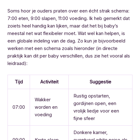
Soms hoor je ouders praten over een écht strak schema:
7:00 eten, 9:00 slapen, 11:00 voeding. Ik heb gemerkt dat
zoiets heel handig kan lijken, maar dat het bij baby’s
meestal net wat flexibeler moet. Wat wel kan helpen, is
een globale indeling van de dag. Zo kun je bijvoorbeeld
werken met een schema zoals hieronder (in directe
praktijk kan dit per baby verschillen, dus zie het vooral als
leidraad):
Tijd
Activiteit
Suggestie
Rustig opstarten,
Wakker
gordijnen open, een
07:00
worden en
vrolijk liedje voor een
voeding
fijne sfeer
Donkere kamer,
09:00
Korte slaap
eventueel white noise als