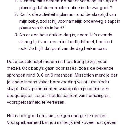
Ik check elke ochtend: staat er vandaag iets op de
planning dat de normale routine in de war gooit?
Kan ik die activiteit inplannen rond de slaaptijd van
mijn baby, zodat hij voornamelijk onderweg slaapt in
plaats van thuis in bed?
Als er een hele drukke dag is, neem ik ’s avonds
alsnog tijd voor een mini-bedtijdritueel, hoe kort
ook. Zo blijft dat punt van de dag herkenbaar.
Deze tactiek helpt me om niet te streng te zijn voor
mezelf. Ook baby’s gaan door fases, zoals de bekende
sprongen rond 3, 6 en 9 maanden. Misschien merk je dat
je kindje ineens vaker borstvoeding wil of juist slecht
slaapt. Dat zijn momenten waarop ik mijn routine een
béétje bijstel, zonder het fundament van herhaling en
voorspelbaarheid te verliezen.
Het is ook goed om aan je eigen energie te denken.
Voorspelbaarheid kan jou namelijk net zoveel rust geven