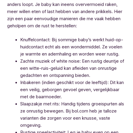
anders loopt. Je baby kan ineens oververmoeid raken,
meer willen eten of last hebben van andere prikkels. Hier
zijn een paar eenvoudige manieren die me vaak hebben
geholpen om de rust te herstellen:
Knuffelcontact: Bij sommige baby’s werkt huid-op-
huidcontact echt als een wondermiddel. Ze voelen
je warmte en ademhaling en worden weer rustig.
Zachte muziek of white noise: Een rustig deuntje of
een witte-ruis-geluid kan afleiden van onrustige
gedachten en ontspanning bieden.
Inbakeren (indien geschikt voor de leeftijd): Dit kan
een veilig, geborgen gevoel geven, vergelijkbaar
met de baarmoeder.
Slaapzakje met rits: Handig tijdens groeispurten als
ze onrustig bewegen. Bij bol.com heb je talloze
varianten die zorgen voor een knusse, vaste
omgeving.
Rustige speelactiviteit: Leg je baby even op een