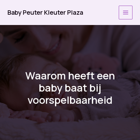
Ga
naar
Baby Peuter Kleuter Plaza
MAI
de
inhoud
MEN
Waarom heeft een
baby baat bij
voorspelbaarheid