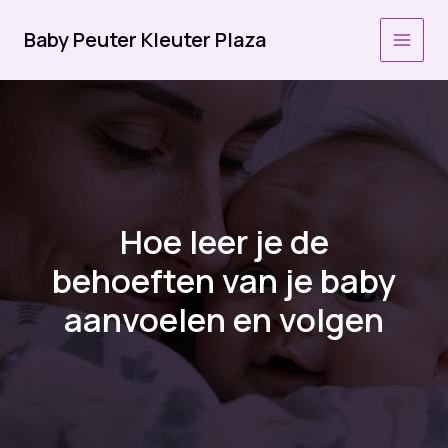
Ga
naar
Baby Peuter Kleuter Plaza
MAI
de
inhoud
MEN
Hoe leer je de
behoeften van je baby
aanvoelen en volgen