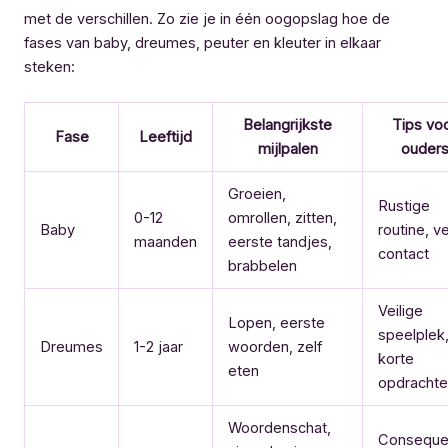
met de verschillen. Zo zie je in één oogopslag hoe de
fases van baby, dreumes, peuter en kleuter in elkaar
steken:
Belangrijkste
Tips vo
Fase
Leeftijd
mijlpalen
ouder
Groeien,
Rustige
0-12
omrollen, zitten,
Baby
routine, v
maanden
eerste tandjes,
contact
brabbelen
Veilige
Lopen, eerste
speelplek
Dreumes
1-2 jaar
woorden, zelf
korte
eten
opdrachte
Woordenschat,
Conseque