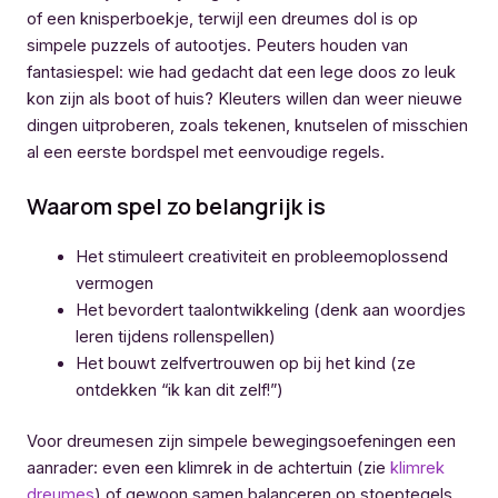
of een knisperboekje, terwijl een dreumes dol is op
simpele puzzels of autootjes. Peuters houden van
fantasiespel: wie had gedacht dat een lege doos zo leuk
kon zijn als boot of huis? Kleuters willen dan weer nieuwe
dingen uitproberen, zoals tekenen, knutselen of misschien
al een eerste bordspel met eenvoudige regels.
Waarom spel zo belangrijk is
Het stimuleert creativiteit en probleemoplossend
vermogen
Het bevordert taalontwikkeling (denk aan woordjes
leren tijdens rollenspellen)
Het bouwt zelfvertrouwen op bij het kind (ze
ontdekken “ik kan dit zelf!”)
Voor dreumesen zijn simpele bewegingsoefeningen een
aanrader: even een klimrek in de achtertuin (zie
klimrek
dreumes
) of gewoon samen balanceren op stoeptegels.