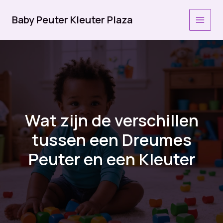
Ga
naar
Baby Peuter Kleuter Plaza
MAI
de
inhoud
MEN
Wat zijn de verschillen
tussen een Dreumes
Peuter en een Kleuter