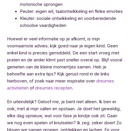
motorische sprongen
Peuter: eigen wil, taalontwikkeling en flinke emoties
Kleuter: sociale ontwik­ke­ling en voorbereidende
schoolse vaardigheden
Hoewel er veel informatie op je afkomt, is mijn
voornaamste advies: kijk goed naar je eigen kind. Geen
enkel kind is precies gemiddeld. De een start vroeg met
praten en de ander klimt juist sneller overal op. Blijf vooral
genieten van de kleine momentjes samen. Heb je
behoefte aan extra tips? Kijk gerust rond in de links
hierboven, of zoek naar meer inspiratie over
dreumes
activiteiten
of
dreumes recepten
.
En uiteindelijk? Geloof me, je bent niet alleen. Ik ben er
ook, met al mijn vallen en opstaan. Je doet het geweldig,
elke dag opnieuw, wat voor fase je kindje ook zit. Gaan
we nog even spelen of knutselen? Ik zeg: zeker doen! Zo
blijven we samen groeien, ontdekken en lachen. En voor