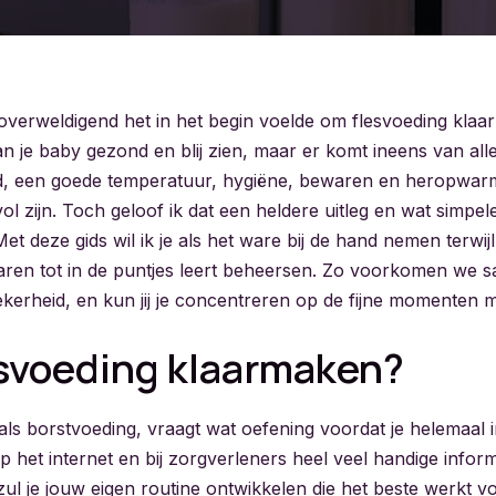
overweldigend het in het begin voelde om flesvoeding klaa
dan je baby gezond en blij zien, maar er komt ineens van alles
eid, een goede temperatuur, hygiëne, bewaren en heropwa
vol zijn. Toch geloof ik dat een heldere uitleg en wat simpele
t deze gids wil ik je als het ware bij de hand nemen terwijl 
ren tot in de puntjes leert beheersen. Zo voorkomen we
erheid, en kun jij je concentreren op de fijne momenten met
svoeding klaarmaken?
als borstvoeding, vraagt wat oefening voordat je helemaal in
p het internet en bij zorgverleners heel veel handige inform
 zul je jouw eigen routine ontwikkelen die het beste werkt vo