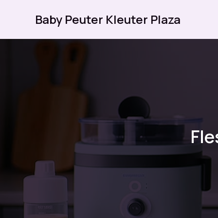
Ga
Baby Peuter Kleuter Plaza
naar
de
inhoud
Fle