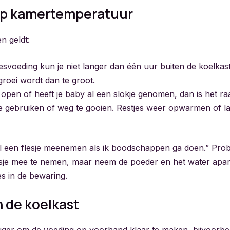
p kamertemperatuur
n geldt:
esvoeding kun je niet langer dan één uur buiten de koelka
groei wordt dan te groot.
n open of heeft je baby al een slokje genomen, dan is het r
e gebruiken of weg te gooien. Restjes weer opwarmen of la
wil een flesje meenemen als ik boodschappen ga doen.” Prob
esje mee te nemen, maar neem de poeder en het water apar
s in de bewaring.
 de koelkast
iger om de voeding op voorhand klaar te maken, bijvoorbee