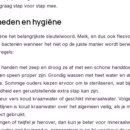
 graag stap voor stap mee.
eden en hygiëne
iëne het belangrijkste sleutelwoord. Melk, en dus ook flesvo
 bacteriën wanneer het niet op de juiste manier wordt bere
regels:
 je handen met zeep en droog ze af met een schone handdo
e en speen proper zijn. Grondig wassen met heet water en a
e. Sommige ouders kiezen ervoor om te steriliseren, wat bi
heid een geruststellende extra stap kan zijn.
keur vers koud kraanwater of geschikt mineraalwater. Volg
lijnen is koud kraanwater over het algemeen veilig, als je m
ct gebruikt.
ingen of twijfel je hierover, dan kun je beter voor mineraalw
 water niet bruisend is, mineraalarm is en bij voorkeur de 