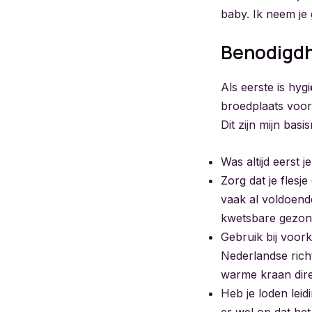
baby. Ik neem je
Benodigdh
Als eerste is hyg
broedplaats voor
Dit zijn mijn basis
Was altijd eerst
Zorg dat je flesj
vaak al voldoend
kwetsbare gezond
Gebruik bij voor
Nederlandse richt
warme kraan dire
Heb je loden leid
er wel op dat het