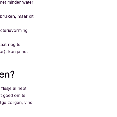
 met minder water
bruiken, maar dit
acterievorming
taat nog te
r), kun je het
ren?
flesje al hebt
et goed om te
ige zorgen, vind