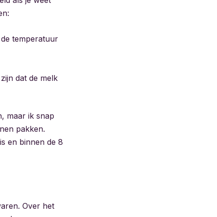
en:
s de temperatuur
 zijn dat de melk
en, maar ik snap
unnen pakken.
 is en binnen de 8
waren. Over het