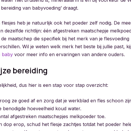
 bereiding van babyvoeding’ draagt.
flesjes heb je natuurlijk ook het poeder zelf nodig. De me
en dezelfde richtlijn: één afgestreken maatschepje melkpoe
 de maatschep die specifiek bij het merk van je flesvoeding
schillen. Wil je weten welk merk het beste bij jullie past, ki
g baby
voor meer info en ervaringen van andere ouders.
jze bereiding
lijkheid, dus hier is een stap voor stap overzicht:
roog ze goed af en zorg dat je werkblad en fles schoon zij
de benodigde hoeveelheid koud water.
aantal afgestreken maatschepjes melkpoeder toe.
 dop erop, schud het flesje zachtjes totdat het poeder hele