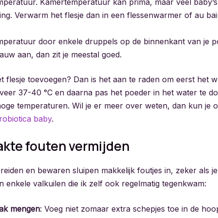
mperatuur. Kamertemperatuur kan prima, maar veel baby’s
g. Verwarm het flesje dan in een flessenwarmer of au bai
mperatuur door enkele druppels op de binnenkant van je po
 lauw aan, dan zit je meestal goed.
t flesje toevoegen? Dan is het aan te raden om eerst het w
eer 37-40 °C en daarna pas het poeder in het water te do
oge temperaturen. Wil je er meer over weten, dan kun je 
robiotica baby
.
kte fouten vermijden
ereiden en bewaren sluipen makkelijk foutjes in, zeker als je
ijn enkele valkuilen die ik zelf ook regelmatig tegenkwam:
zwak mengen
: Voeg niet zomaar extra schepjes toe in de hoo