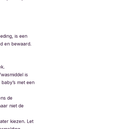
eding, is een
id en bewaard.
ek.
fwasmiddel is
j baby’s met een
ens de
aar niet de
ater kiezen. Let
vermelding