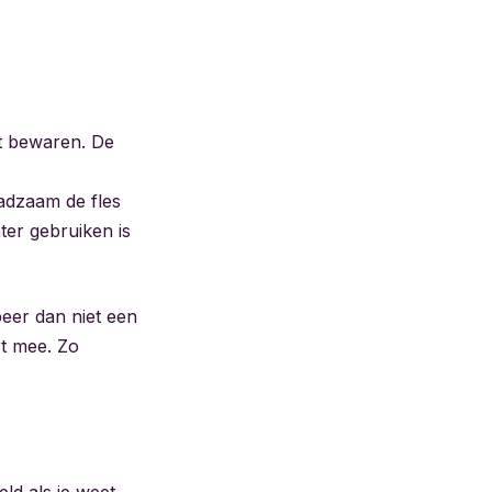
st bewaren. De
aadzaam de fles
ter gebruiken is
eer dan niet een
t mee. Zo
ld als je weet