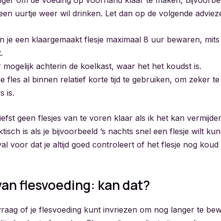
een uurtje weer wil drinken. Let dan op de volgende adviez
un je een klaargemaakt flesje maximaal 8 uur bewaren, mit
.
r mogelijk achterin de koelkast, waar het het koudst is.
 fles al binnen relatief korte tijd te gebruiken, om zeker te
 is.
liefst geen flesjes van te voren klaar als ik het kan vermijd
tisch is als je bijvoorbeeld ’s nachts snel een flesje wilt k
val voor dat je altijd goed controleert of het flesje nog koud
van flesvoeding: kan dat?
vraag of je flesvoeding kunt invriezen om nog langer te be