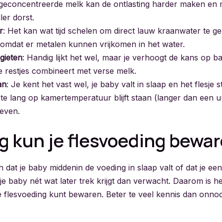
Te geconcentreerde melk kan de ontlasting harder maken en
ller dorst.
r
: Het kan wat tijd schelen om direct lauw kraanwater te ge
omdat er metalen kunnen vrijkomen in het water.
 gieten
: Handig lijkt het wel, maar je verhoogt de kans op b
e restjes combineert met verse melk.
an
: Je kent het vast wel, je baby valt in slaap en het flesje s
te lang op kamertemperatuur blijft staan (langer dan een uu
geven.
g kun je flesvoeding bewa
dat je baby middenin de voeding in slaap valt of dat je een 
e baby nét wat later trek krijgt dan verwacht. Daarom is h
e flesvoeding kunt bewaren. Beter te veel kennis dan onnod