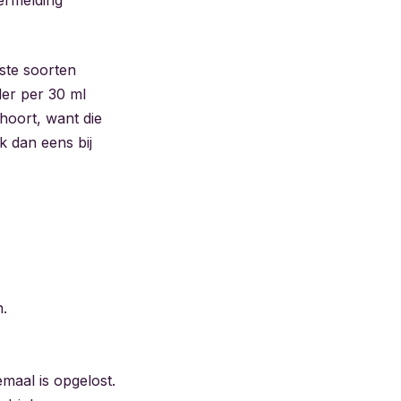
este soorten
der per 30 ml
 hoort, want die
jk dan eens bij
n.
maal is opgelost.