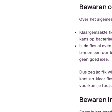
Bewaren o
Over het algemee
Klaargemaakte fl
kans op bacterie
Is de fles al eve
binnen een uur t
geen goed idee.
Dus zeg je: “Ik 
kant-en-klaar fl
voorkom je foutje
Bewaren in
Soms is het hand