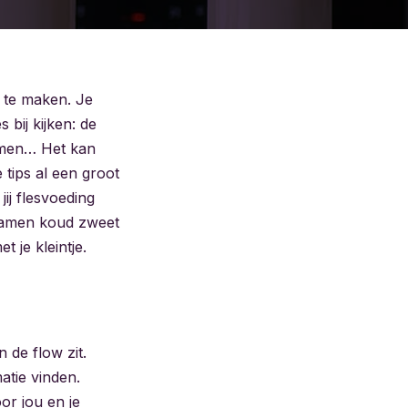
r te maken. Je
 bij kijken: de
rmen… Het kan
 tips al een groot
jij flesvoeding
 samen koud zweet
 je kleintje.
 de flow zit.
atie vinden.
or jou en je