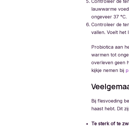
Controleer de te
lauwwarme voedin
ongeveer 37 °C.
Controleer de te
vallen. Voelt het
Probiotica aan he
warmen tot ongev
overleven geen h
kijkje nemen bij
p
Veelgemaa
Bij flesvoeding b
haast hebt. Dit z
Te sterk of te 