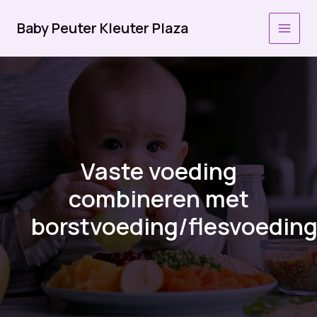
Ga
naar
Baby Peuter Kleuter Plaza
MAI
de
inhoud
MEN
Vaste voeding
combineren met
borstvoeding/flesvoedin