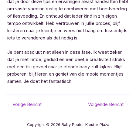
dat je door deze tips en ervaringen alvast handvatten hebt
om vaste voeding rustig te combineren met borstvoeding
of flesvoeding. En onthoud dat ieder kind in z’n eigen
tempo ontwikkelt. Heb vertrouwen in jullie proces, blijf
luisteren naar je kleintje en wees niet bang om tussentijds
iets te veranderen als dat nodig is.
Je bent absoluut niet alleen in deze fase. Ik weet zeker
dat je met liefde, geduld en een beetje creativiteit straks
met een blij gevoel naar je etende baby zult kijken. Blijf
proberen, blijf leren en geniet van die mooie momentjes
samen. Je doet het fantastisch.
Bericht
←
Vorige Bericht
Volgende Bericht
→
navigatie
Copyright © 2026 Baby Peuter Kleuter Plaza